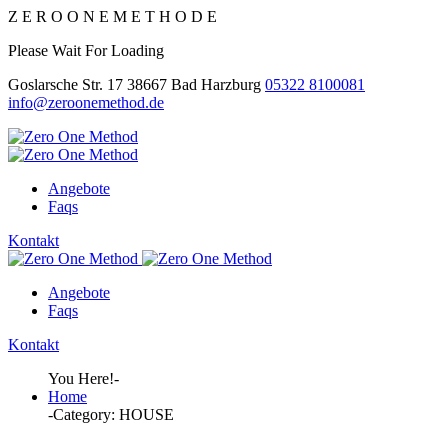
Z
E
R
O
O
N
E
M
E
T
H
O
D
E
Please Wait For Loading
Goslarsche Str. 17 38667 Bad Harzburg
05322 8100081
info@zeroonemethod.de
Angebote
Faqs
Kontakt
Angebote
Faqs
Kontakt
You Here!-
Home
-
Category: HOUSE