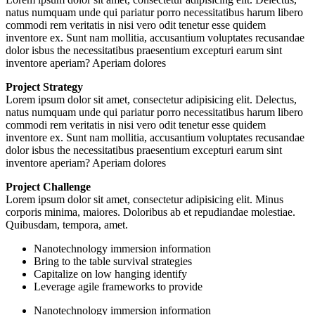
natus numquam unde qui pariatur porro necessitatibus harum libero
commodi rem veritatis in nisi vero odit tenetur esse quidem
inventore ex. Sunt nam mollitia, accusantium voluptates recusandae
dolor isbus the necessitatibus praesentium excepturi earum sint
inventore aperiam? Aperiam dolores
Project Strategy
Lorem ipsum dolor sit amet, consectetur adipisicing elit. Delectus,
natus numquam unde qui pariatur porro necessitatibus harum libero
commodi rem veritatis in nisi vero odit tenetur esse quidem
inventore ex. Sunt nam mollitia, accusantium voluptates recusandae
dolor isbus the necessitatibus praesentium excepturi earum sint
inventore aperiam? Aperiam dolores
Project Challenge
Lorem ipsum dolor sit amet, consectetur adipisicing elit. Minus
corporis minima, maiores. Doloribus ab et repudiandae molestiae.
Quibusdam, tempora, amet.
Nanotechnology immersion information
Bring to the table survival strategies
Capitalize on low hanging identify
Leverage agile frameworks to provide
Nanotechnology immersion information