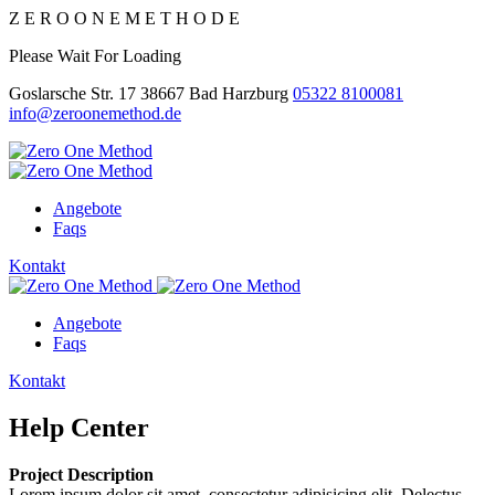
Z
E
R
O
O
N
E
M
E
T
H
O
D
E
Please Wait For Loading
Goslarsche Str. 17 38667 Bad Harzburg
05322 8100081
info@zeroonemethod.de
Angebote
Faqs
Kontakt
Angebote
Faqs
Kontakt
Help Center
Project Description
Lorem ipsum dolor sit amet, consectetur adipisicing elit. Delectus,